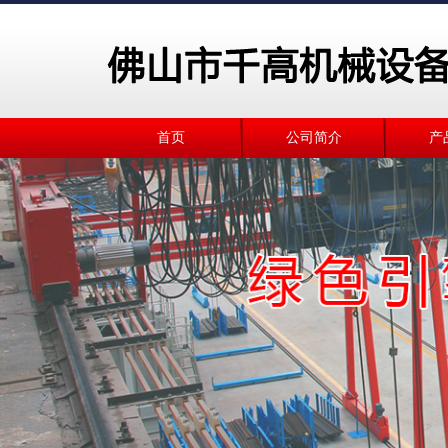
首页
公司简介
产