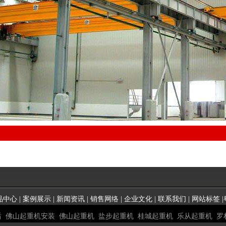
品中心
|
案例展示
|
新闻资讯
|
销售网络
|
企业文化
|
联系我们
|
网站标签
|
后
佛山起重机安装
佛山起重机
盐步起重机
桂城起重机
乐从起重机
罗