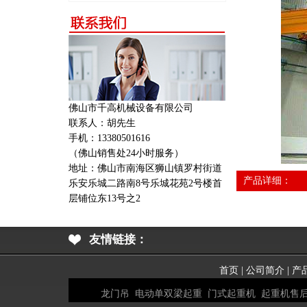
佛山市千高机械设备有限公司
联系人：胡先生
手机：13380501616
（佛山销售处24小时服务）
地址：
佛山市南海区狮山镇罗村街道
产品详细：
乐安乐城二路南8号乐城花苑2号楼首
层铺位东13号之2
友情链接：
首页
|
公司简介
|
产
龙门吊
电动单双梁起重
门式起重机
起重机售