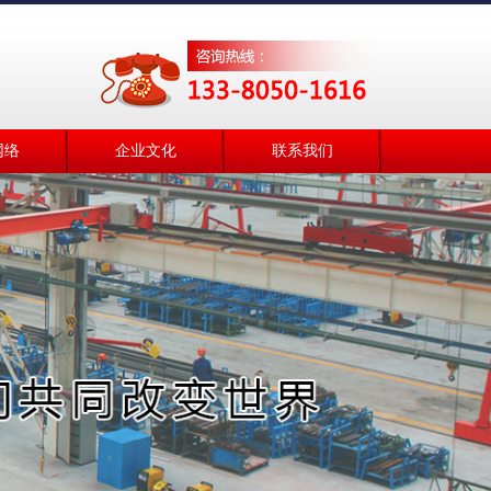
网络
企业文化
联系我们