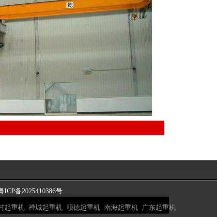
粤ICP备2025410386号
村起重机
禅城起重机
顺德起重机
南海起重机
广东起重机