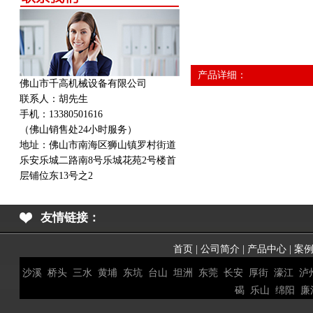
产品详细：
佛山市千高机械设备有限公司
联系人：胡先生
手机：13380501616
（佛山销售处24小时服务）
地址：
佛山市南海区狮山镇罗村街道
乐安乐城二路南8号乐城花苑2号楼首
层铺位东13号之2
友情链接：
首页
|
公司简介
|
产品中心
|
案
沙溪
桥头
三水
黄埔
东坑
台山
坦洲
东莞
长安
厚街
濠江
泸
碣
乐山
绵阳
廉