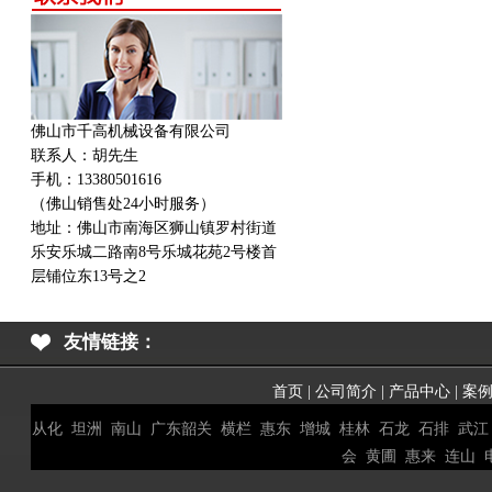
佛山市千高机械设备有限公司
联系人：胡先生
手机：13380501616
（佛山销售处24小时服务）
地址：
佛山市南海区狮山镇罗村街道
乐安乐城二路南8号乐城花苑2号楼首
层铺位东13号之2
友情链接：
首页
|
公司简介
|
产品中心
|
案
从化
坦洲
南山
广东韶关
横栏
惠东
增城
桂林
石龙
石排
武江
会
黄圃
惠来
连山