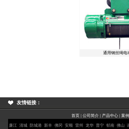
通用钢丝绳电
友情链接：
首页
|
公司简介
|
产品中心
|
案
廉江
清城
防城港
新丰
佛冈
安顺
雷州
龙华
普宁
郁南
佛山