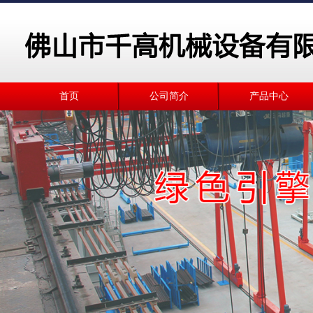
首页
公司简介
产品中心