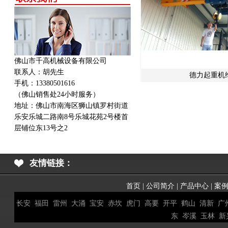
佛山市千高机械设备有限公司
联系人：胡先生
德力起重机
手机：13380501616
（佛山销售处24小时服务）
地址：
佛山市南海区狮山镇罗村街道
乐安乐城二路南8号乐城花苑2号楼首
层铺位东13号之2
友情链接：
首页
|
公司简介
|
产品中心
|
案
长安
福田
雷州
大涌
宝安
赤坎
虎门
高要
开平
鹤山
清新
广
东
岑溪
玉林
新