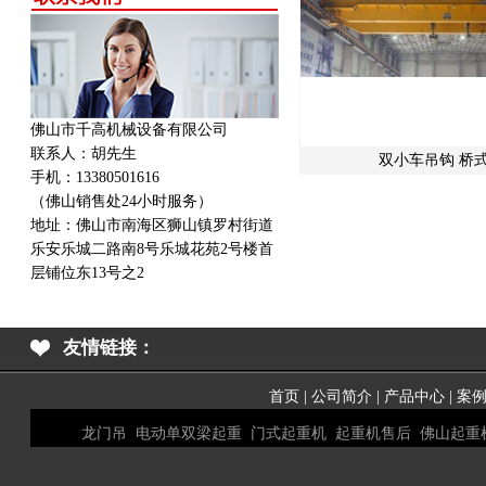
佛山市千高机械设备有限公司
联系人：胡先生
双小车吊钩 桥
手机：13380501616
（佛山销售处24小时服务）
地址：
佛山市南海区狮山镇罗村街道
乐安乐城二路南8号乐城花苑2号楼首
层铺位东13号之2
友情链接：
首页
|
公司简介
|
产品中心
|
案
龙门吊
电动单双梁起重
门式起重机
起重机售后
佛山起重