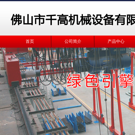
首页
公司简介
产品中心