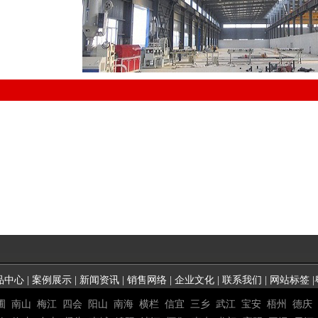
品中心
|
案例展示
|
新闻资讯
|
销售网络
|
企业文化
|
联系我们
|
网站标签
|
圃
南山
梅江
四会
阳山
南海
横栏
信宜
三乡
武江
宝安
梧州
德庆