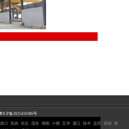
粤ICP备2025410386号
港口
凤岗
崇左
茂名
潮南
小榄
五华
濠江
陆丰
盐田
高埗
海