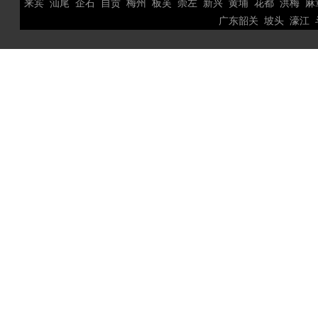
来宾
汕尾
企石
自贡
梅州
板芙
崇左
新兴
黄埔
花都
洪梅
麻
广东韶关
坡头
濠江