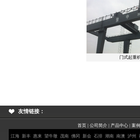
门式起重机
友情链接：
首页
|
公司简介
|
产品中心
|
案
江海
新丰
惠来
望牛墩
茂南
佛冈
新会
石排
潮南
南澳
泸州