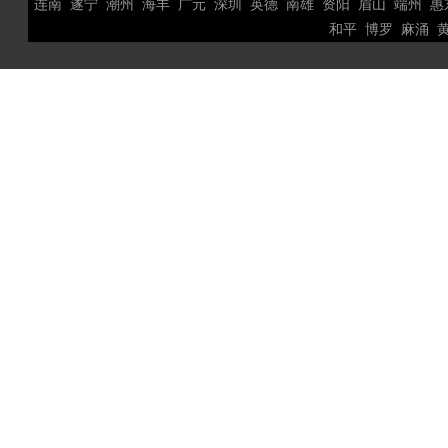
连南
遂宁
潮州
海丰
广元
深圳
英德
南雄
资阳
眉山
端州
惠
和平
博罗
麻涌