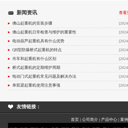
新闻资讯
查看
佛山起重机的安装步骤
[2024
佛山起重机日常检查与维护的重要性
[2024
电动葫芦起重机具有什么优势
[2024
QB型防爆桥式起重机的特点
[2024
吊车和起重机有什么区别
[2024
桥式起重机的定期维护周期
[2024
电动门式起重机常见问题及解决办法
[2024
单双梁起重机使用注意事项
[2024
友情链接：
首页
|
公司简介
|
产品中心
|
案