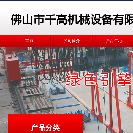
首页
公司简介
产品中心
产品分类