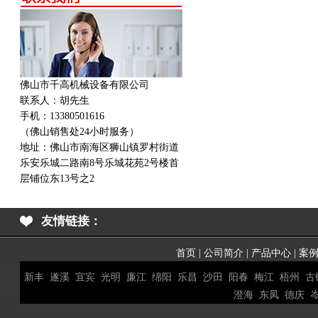
佛山市千高机械设备有限公司
联系人：胡先生
手机：13380501616
（佛山销售处24小时服务）
地址：
佛山市南海区狮山镇罗村街道
乐安乐城二路南8号乐城花苑2号楼首
层铺位东13号之2
友情链接：
首页
|
公司简介
|
产品中心
|
案
新丰
遂溪
宜宾
光明
廉江
绵阳
乐昌
沙田
阳春
梅江
梧州
古
澄海
东凤
德庆