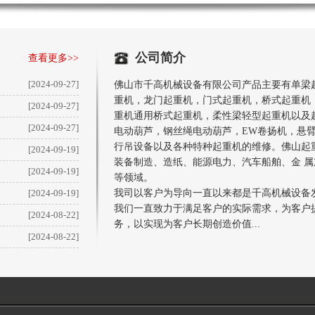
公司简介
查看更多>>
[2024-09-27]
佛山市千高机械设备有限公司产品主要有单梁
重机，龙门起重机，门式起重机，桥式起重机
[2024-09-27]
重机通用桥式起重机，柔性梁轻型起重机以及
[2024-09-27]
电动葫芦，钢丝绳电动葫芦，EW卷扬机，悬
行吊设备以及各种特种起重机的维修。佛山起
[2024-09-19]
装备制造、造纸、能源电力、汽车船舶、金 属
[2024-09-19]
等领域。
[2024-09-19]
我司以客户为导向一直以来都是千高机械设备
我们一直致力于满足客户的实际需求，为客户
[2024-08-22]
务，以实现为客户长期创造价值...
[2024-08-22]