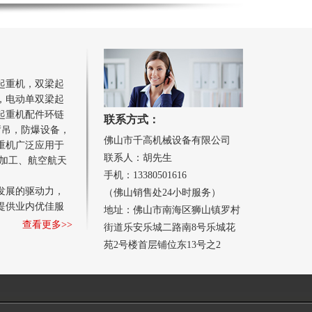
起重机，双梁起
，电动单双梁起
起重机配件环链
联系方式：
臂吊，防爆设备，
佛山市千高机械设备有限公司
重机广泛应用于
联系人：胡先生
加工、航空航天
手机：13380501616
发展的驱动力，
（佛山销售处24小时服务）
提供业内优佳服
地址：
佛山市南海区狮山镇罗村
查看更多>>
街道乐安乐城二路南8号乐城花
苑2号楼首层铺位东13号之2