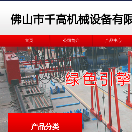
首页
公司简介
产品中心
产品分类