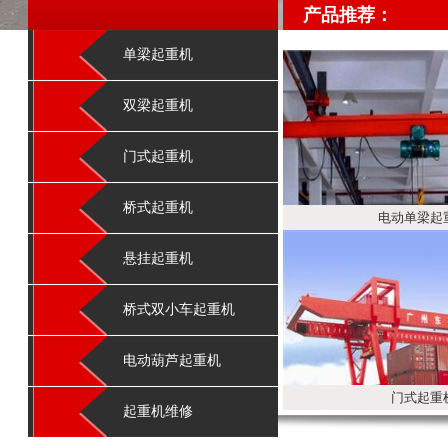
产品推荐：
单梁起重机
双梁起重机
门式起重机
桥式起重机
电动单梁起重
悬挂起重机
桥式双小车起重机
电动葫芦起重机
门式起重机
起重机维修