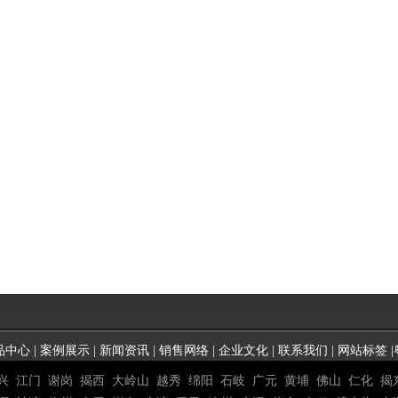
品中心
|
案例展示
|
新闻资讯
|
销售网络
|
企业文化
|
联系我们
|
网站标签
|
兴
江门
谢岗
揭西
大岭山
越秀
绵阳
石岐
广元
黄埔
佛山
仁化
揭