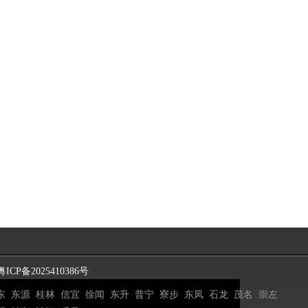
粤ICP备2025410386号
东
东源
桂林
信宜
徐闻
东升
普宁
寮步
东凤
石龙
茂名
崇左