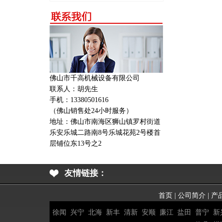
佛山市千高机械设备有限公司
联系人：胡先生
手机：13380501616
（佛山销售处24小时服务）
地址：
佛山市南海区狮山镇罗村街道
乐安乐城二路南8号乐城花苑2号楼首
层铺位东13号之2
友情链接：
首页
|
公司简介
|
产
徐闻
兴宁
北海
新丰
清新
安顺
廉江
盐田
普宁
新