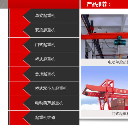
产品推荐：
单梁起重机
双梁起重机
门式起重机
桥式起重机
电动单梁起重
悬挂起重机
桥式双小车起重机
电动葫芦起重机
门式起重机
起重机维修