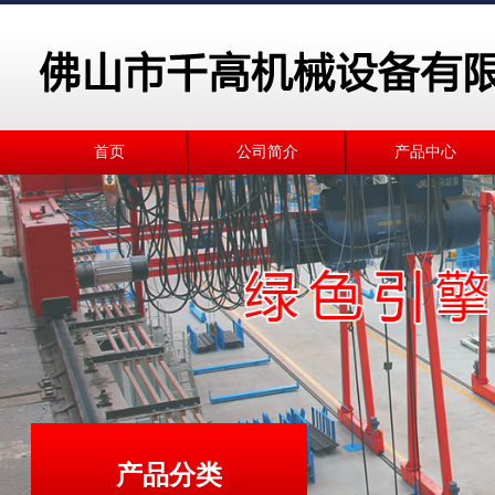
首页
公司简介
产品中心
产品分类