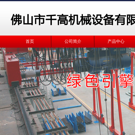
首页
公司简介
产品中心