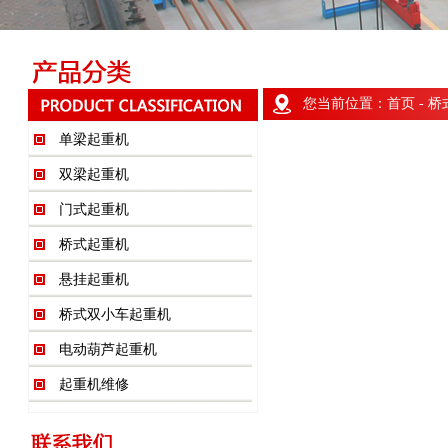
您当前位置：
首页
-
桥
单梁起重机
双梁起重机
门式起重机
桥式起重机
悬挂起重机
桥式双小车起重机
电动葫芦起重机
起重机维修