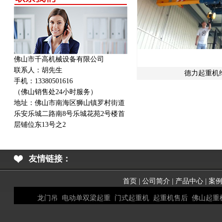
佛山市千高机械设备有限公司
联系人：胡先生
德力起重机
手机：13380501616
（佛山销售处24小时服务）
地址：
佛山市南海区狮山镇罗村街道
乐安乐城二路南8号乐城花苑2号楼首
层铺位东13号之2
友情链接：
首页
|
公司简介
|
产品中心
|
案
龙门吊
电动单双梁起重
门式起重机
起重机售后
佛山起重