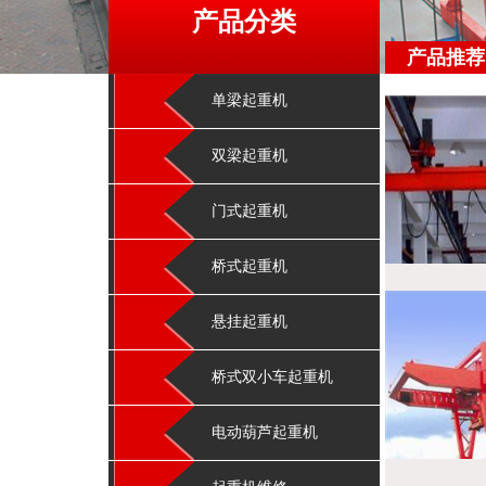
产品分类
产品推荐
单梁起重机
双梁起重机
门式起重机
桥式起重机
悬挂起重机
桥式双小车起重机
电动葫芦起重机