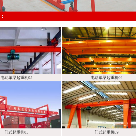
：
电动单梁起重机05
电动单梁起重机06
门式起重机05
门式起重机09