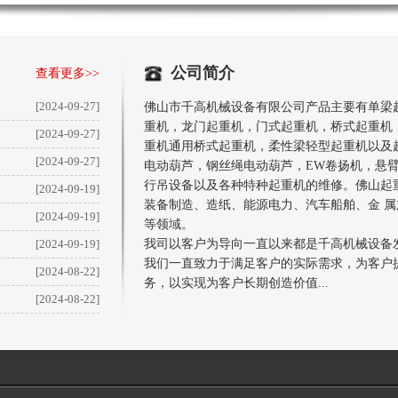
公司简介
查看更多>>
[2024-09-27]
佛山市千高机械设备有限公司产品主要有单梁
重机，龙门起重机，门式起重机，桥式起重机
[2024-09-27]
重机通用桥式起重机，柔性梁轻型起重机以及
[2024-09-27]
电动葫芦，钢丝绳电动葫芦，EW卷扬机，悬
行吊设备以及各种特种起重机的维修。佛山起
[2024-09-19]
装备制造、造纸、能源电力、汽车船舶、金 属
[2024-09-19]
等领域。
[2024-09-19]
我司以客户为导向一直以来都是千高机械设备
我们一直致力于满足客户的实际需求，为客户
[2024-08-22]
务，以实现为客户长期创造价值...
[2024-08-22]