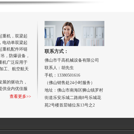
起重机，双梁起
，电动单双梁起
起重机配件环链
联系方式：
臂吊，防爆设备，
佛山市千高机械设备有限公司
重机广泛应用于
联系人：胡先生
加工、航空航天
手机：13380501616
发展的驱动力，
（佛山销售处24小时服务）
提供业内优佳服
地址：
佛山市南海区狮山镇罗村
查看更多>>
街道乐安乐城二路南8号乐城花
苑2号楼首层铺位东13号之2