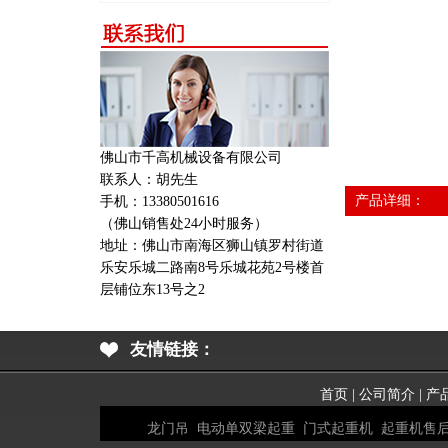
佛山市千高机械设备有限公司
联系人：胡先生
产品详细：
手机：13380501616
（佛山销售处24小时服务）
地址：
佛山市南海区狮山镇罗村街道
乐安乐城二路南8号乐城花苑2号楼首
层铺位东13号之2
友情链接：
首页
|
公司简介
|
产
龙门吊
电动单双梁起重
门式起重机
起重机售