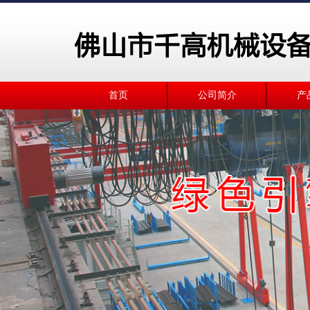
首页
公司简介
产