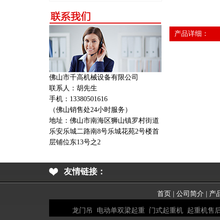
产品详细：
佛山市千高机械设备有限公司
联系人：胡先生
手机：13380501616
（佛山销售处24小时服务）
地址：
佛山市南海区狮山镇罗村街道
乐安乐城二路南8号乐城花苑2号楼首
层铺位东13号之2
友情链接：
首页
|
公司简介
|
产
龙门吊
电动单双梁起重
门式起重机
起重机售