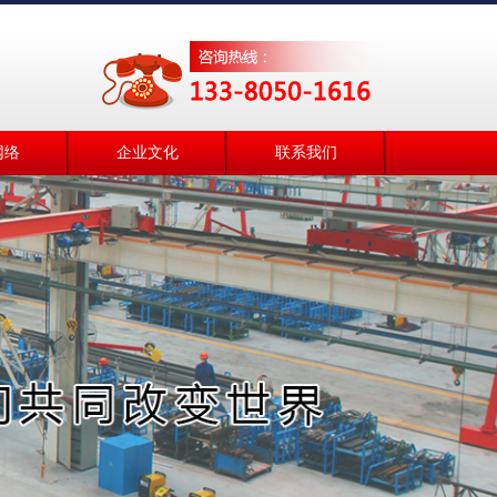
网络
企业文化
联系我们