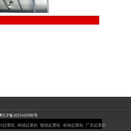
粤ICP备2025410386号
村起重机
禅城起重机
顺德起重机
南海起重机
广东起重机