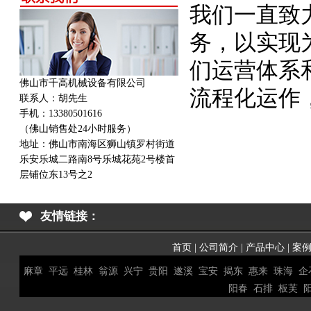
我们一直致
务，以实现
们运营体系
佛山市千高机械设备有限公司
流程化运作
联系人：胡先生
手机：13380501616
（佛山销售处24小时服务）
地址：
佛山市南海区狮山镇罗村街道
乐安乐城二路南8号乐城花苑2号楼首
层铺位东13号之2
友情链接：
首页
|
公司简介
|
产品中心
|
案
麻章
平远
桂林
翁源
兴宁
贵阳
遂溪
宝安
揭东
惠来
珠海
企
阳春
石排
板芙