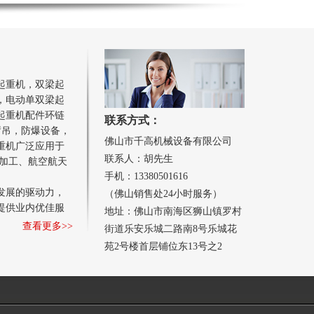
起重机，双梁起
，电动单双梁起
起重机配件环链
联系方式：
臂吊，防爆设备，
佛山市千高机械设备有限公司
重机广泛应用于
联系人：胡先生
加工、航空航天
手机：13380501616
发展的驱动力，
（佛山销售处24小时服务）
提供业内优佳服
地址：
佛山市南海区狮山镇罗村
查看更多>>
街道乐安乐城二路南8号乐城花
苑2号楼首层铺位东13号之2