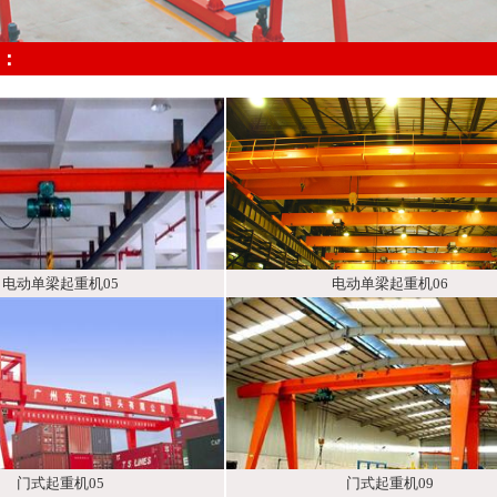
：
电动单梁起重机05
电动单梁起重机06
门式起重机05
门式起重机09