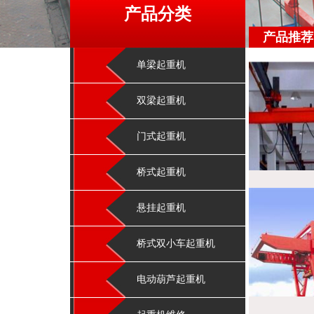
产品分类
产品推荐
单梁起重机
双梁起重机
门式起重机
桥式起重机
悬挂起重机
桥式双小车起重机
电动葫芦起重机