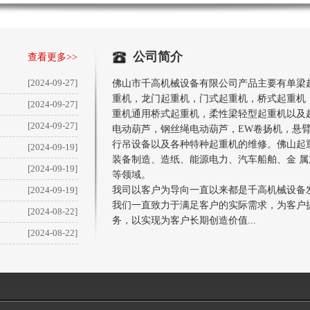
公司简介
查看更多>>
[2024-09-27]
佛山市千高机械设备有限公司产品主要有单梁
重机，龙门起重机，门式起重机，桥式起重机
[2024-09-27]
重机通用桥式起重机，柔性梁轻型起重机以及
[2024-09-27]
电动葫芦，钢丝绳电动葫芦，EW卷扬机，悬
行吊设备以及各种特种起重机的维修。佛山起
[2024-09-19]
装备制造、造纸、能源电力、汽车船舶、金 属
[2024-09-19]
等领域。
[2024-09-19]
我司以客户为导向一直以来都是千高机械设备
我们一直致力于满足客户的实际需求，为客户
[2024-08-22]
务，以实现为客户长期创造价值...
[2024-08-22]