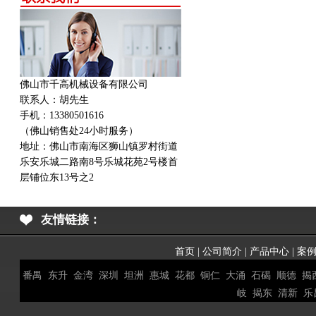
佛山市千高机械设备有限公司
联系人：胡先生
手机：13380501616
（佛山销售处24小时服务）
地址：
佛山市南海区狮山镇罗村街道
乐安乐城二路南8号乐城花苑2号楼首
层铺位东13号之2
友情链接：
首页
|
公司简介
|
产品中心
|
案
番禺
东升
金湾
深圳
坦洲
惠城
花都
铜仁
大涌
石碣
顺德
揭
岐
揭东
清新
乐