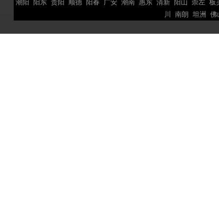
潮阳
阳东
贵阳
顺德
阳春
广安
潮南
惠东
清新
阳山
崇左
板
川
南朗
坦洲
佛