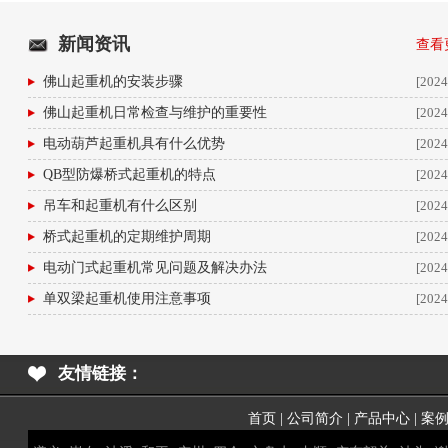
新闻资讯
查看
佛山起重机的安装步骤
[2024
佛山起重机日常检查与维护的重要性
[2024
电动葫芦起重机具有什么优势
[2024
QB型防爆桥式起重机的特点
[2024
吊车和起重机有什么区别
[2024
桥式起重机的定期维护周期
[2024
电动门式起重机常见问题及解决办法
[2024
单双梁起重机使用注意事项
[2024
友情链接：
首页
|
公司简介
|
产品中心
|
案