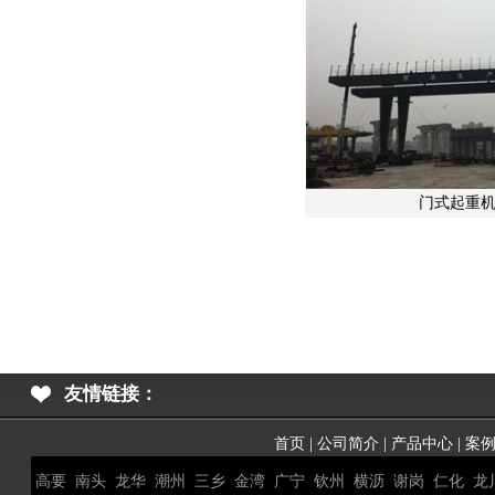
门式起重机
友情链接：
首页
|
公司简介
|
产品中心
|
案
高要
南头
龙华
潮州
三乡
金湾
广宁
钦州
横沥
谢岗
仁化
龙