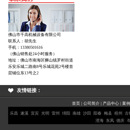
佛山市千高机械设备有限公司
联系人：胡先生
手机：13380501616
（佛山销售处24小时服务）
地址：
佛山市南海区狮山镇罗村街道
乐安乐城二路南8号乐城花苑2号楼首
层铺位东13号之2
友情链接：
首页
|
公司简介
|
产品中心
|
案
乐昌
遂溪
宜宾
光明
雷州
绵阳
南雄
沙田
阳春
梅县
梧州
古
澄海
东凤
德庆