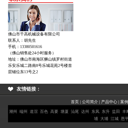
佛山市千高机械设备有限公司
联系人：胡先生
手机：13380501616
（佛山销售处24小时服务）
地址：
佛山市南海区狮山镇罗村街道
乐安乐城二路南8号乐城花苑2号楼首
层铺位东13号之2
友情链接：
首页
|
公司简介
|
产品中心
|
案
潮州
端州
道滘
百色
高要
塘厦
汕尾
达州
东凤
东升
盐田
丰
埔
大埔
江城
恩