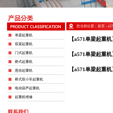
您当前位置：
首页
- a
单梁起重机
【a571单梁起重
双梁起重机
门式起重机
【a571单梁起重
桥式起重机
【a571单梁起重
悬挂起重机
桥式双小车起重机
电动葫芦起重机
起重机维修