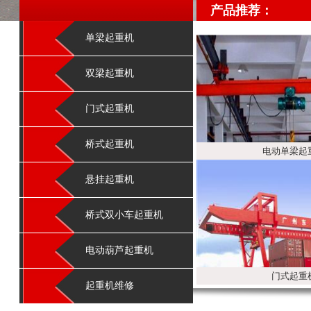
产品推荐：
单梁起重机
双梁起重机
门式起重机
桥式起重机
电动单梁起重
悬挂起重机
桥式双小车起重机
电动葫芦起重机
门式起重机
起重机维修