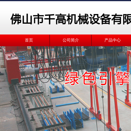
首页
公司简介
产品中心