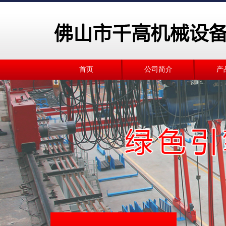
首页
公司简介
产