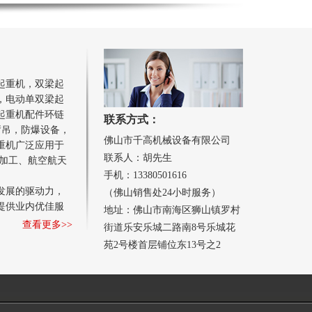
起重机，双梁起
，电动单双梁起
起重机配件环链
联系方式：
臂吊，防爆设备，
佛山市千高机械设备有限公司
重机广泛应用于
联系人：胡先生
加工、航空航天
手机：13380501616
发展的驱动力，
（佛山销售处24小时服务）
提供业内优佳服
地址：
佛山市南海区狮山镇罗村
查看更多>>
街道乐安乐城二路南8号乐城花
苑2号楼首层铺位东13号之2