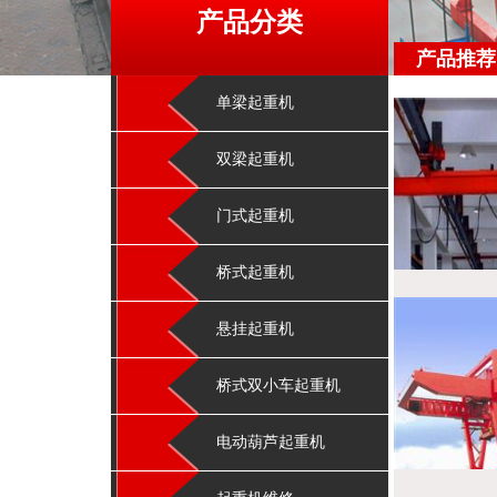
产品分类
产品推荐
单梁起重机
双梁起重机
门式起重机
桥式起重机
悬挂起重机
桥式双小车起重机
电动葫芦起重机