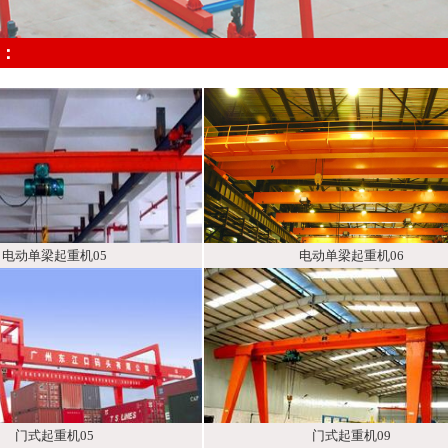
：
电动单梁起重机05
电动单梁起重机06
门式起重机05
门式起重机09