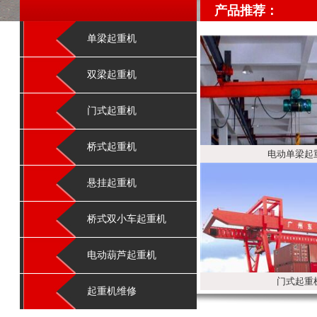
产品推荐：
单梁起重机
双梁起重机
门式起重机
桥式起重机
电动单梁起重
悬挂起重机
桥式双小车起重机
电动葫芦起重机
门式起重机
起重机维修