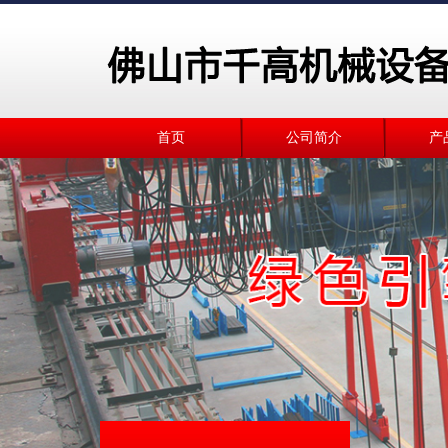
首页
公司简介
产