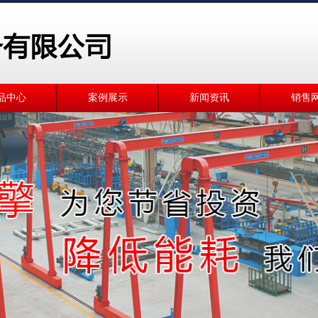
品中心
案例展示
新闻资讯
销售