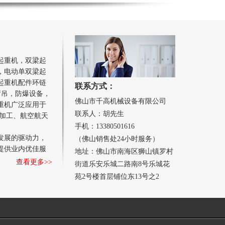
起重机，双梁起
，电动单双梁起
起重机配件环链
联系方式：
臂吊，防爆设备，
佛山市千高机械设备有限公司
重机广泛应用于
联系人：胡先生
加工、航空航天
手机：13380501616
发展的驱动力，
（佛山销售处24小时服务）
提供业内优佳服
地址：
佛山市南海区狮山镇罗村
查看更多>>
街道乐安乐城二路南8号乐城花
苑2号楼首层铺位东13号之2