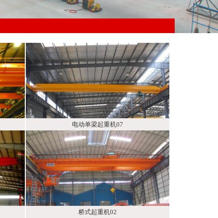
电动单梁起重机07
桥式起重机02