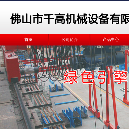
首页
公司简介
产品中心