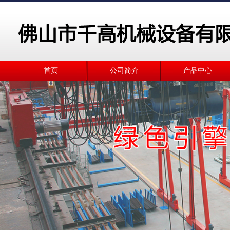
首页
公司简介
产品中心