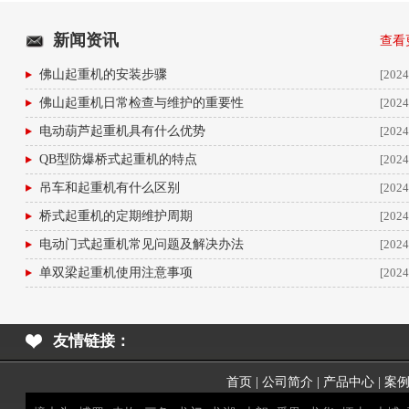
新闻资讯
查看
佛山起重机的安装步骤
[2024
佛山起重机日常检查与维护的重要性
[2024
电动葫芦起重机具有什么优势
[2024
QB型防爆桥式起重机的特点
[2024
吊车和起重机有什么区别
[2024
桥式起重机的定期维护周期
[2024
电动门式起重机常见问题及解决办法
[2024
单双梁起重机使用注意事项
[2024
友情链接：
首页
|
公司简介
|
产品中心
|
案