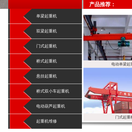
产品推荐：
单梁起重机
双梁起重机
门式起重机
桥式起重机
电动单梁起重
悬挂起重机
桥式双小车起重机
电动葫芦起重机
门式起重机
起重机维修