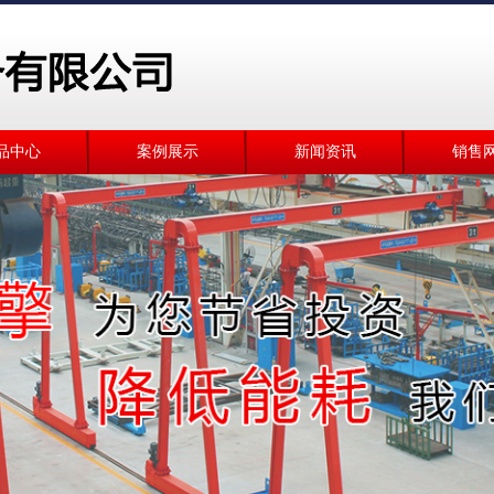
品中心
案例展示
新闻资讯
销售