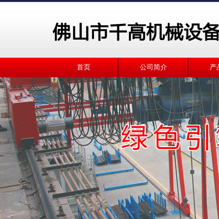
首页
公司简介
产