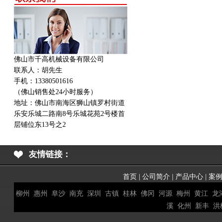
佛山市千高机械设备有限公司
联系人：胡先生
手机：13380501616
（佛山销售处24小时服务）
地址：
佛山市南海区狮山镇罗村街道
乐安乐城二路南8号乐城花苑2号楼首
层铺位东13号之2
友情链接：
首页
|
公司简介
|
产品中心
|
案
柳州
惠州
阜沙
南充
深圳
古镇
桂林
佛冈
河源
梅州
黄江
龙
溪
化州
新丰
洪