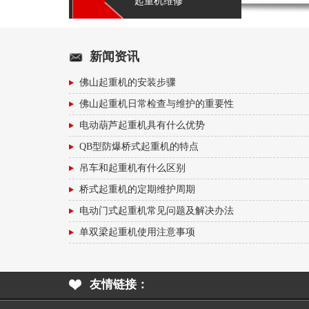
起重机维修
新闻资讯
佛山起重机的安装步骤
佛山起重机日常检查与维护的重要性
电动葫芦起重机具有什么优势
QB型防爆桥式起重机的特点
吊车和起重机有什么区别
桥式起重机的定期维护周期
电动门式起重机常见问题及解决办法
单双梁起重机使用注意事项
友情链接：