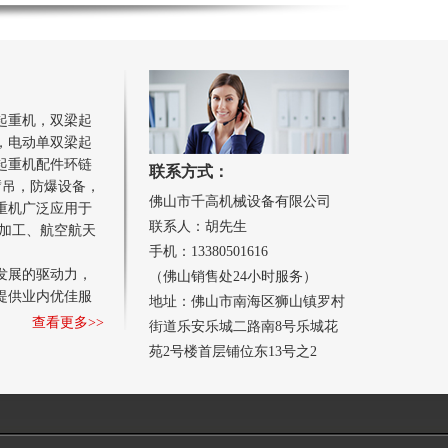
起重机，双梁起
，电动单双梁起
起重机配件环链
联系方式：
臂吊，防爆设备，
佛山市千高机械设备有限公司
重机广泛应用于
联系人：胡先生
加工、航空航天
手机：13380501616
发展的驱动力，
（佛山销售处24小时服务）
提供业内优佳服
地址：
佛山市南海区狮山镇罗村
查看更多>>
街道乐安乐城二路南8号乐城花
苑2号楼首层铺位东13号之2