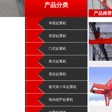
产品分类
产品推荐
单梁起重机
双梁起重机
门式起重机
桥式起重机
悬挂起重机
桥式双小车起重机
电动葫芦起重机