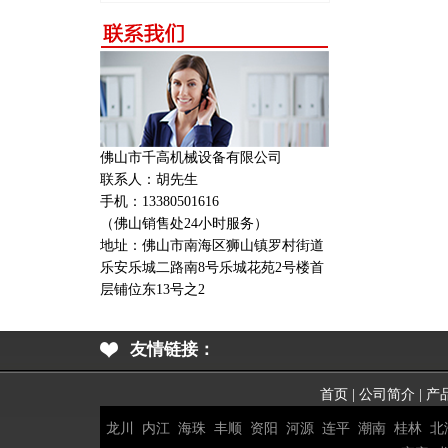
佛山市千高机械设备有限公司
联系人：胡先生
手机：13380501616
（佛山销售处24小时服务）
地址：
佛山市南海区狮山镇罗村街道
乐安乐城二路南8号乐城花苑2号楼首
层铺位东13号之2
友情链接：
首页
|
公司简介
|
产
龙川
内江
海珠
丰顺
资阳
河源
连平
潮南
桂林
北