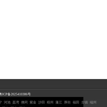
粤ICP备2025410386号
宁
河池
荔湾
佛冈
紫金
沙田
梧州
蓬江
厚街
福田
古镇
端州