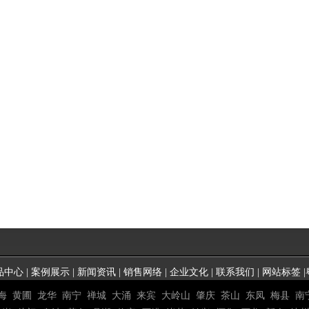
品中心
|
案例展示
|
新闻资讯
|
销售网络
|
企业文化
|
联系我们
|
网站标签
|
海
黄圃
龙华
南宁
禅城
大涌
来宾
大岭山
肇庆
茶山
东凤
梅县
南