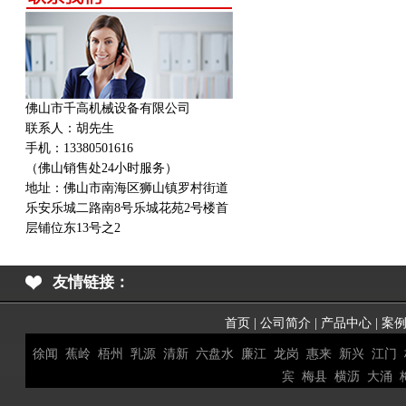
佛山市千高机械设备有限公司
联系人：胡先生
手机：13380501616
（佛山销售处24小时服务）
地址：
佛山市南海区狮山镇罗村街道
乐安乐城二路南8号乐城花苑2号楼首
层铺位东13号之2
友情链接：
首页
|
公司简介
|
产品中心
|
案
徐闻
蕉岭
梧州
乳源
清新
六盘水
廉江
龙岗
惠来
新兴
江门
宾
梅县
横沥
大涌