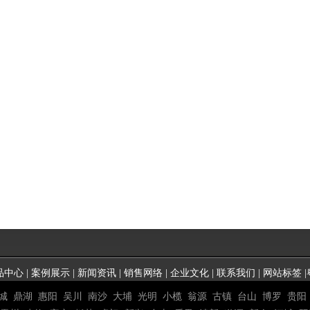
品中心
|
案例展示
|
新闻资讯
|
销售网络
|
企业文化
|
联系我们
|
网站标签
|
城
鼎湖
惠阳
吴川
南沙
大埔
光明
小榄
翁源
古镇
台山
博罗
贵阳