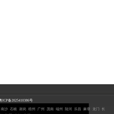
粤ICP备2025410386号
南沙
石岐
谢岗
梧州
广州
茂南
端州
陆河
乐昌
麻章
龙门
长