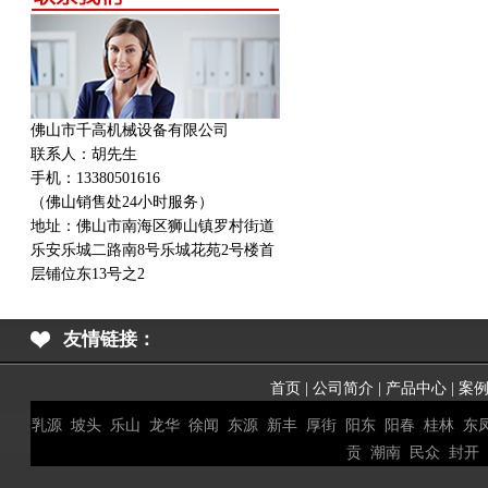
佛山市千高机械设备有限公司
联系人：胡先生
手机：13380501616
（佛山销售处24小时服务）
地址：
佛山市南海区狮山镇罗村街道
乐安乐城二路南8号乐城花苑2号楼首
层铺位东13号之2
友情链接：
首页
|
公司简介
|
产品中心
|
案
乳源
坡头
乐山
龙华
徐闻
东源
新丰
厚街
阳东
阳春
桂林
东
贡
潮南
民众
封开