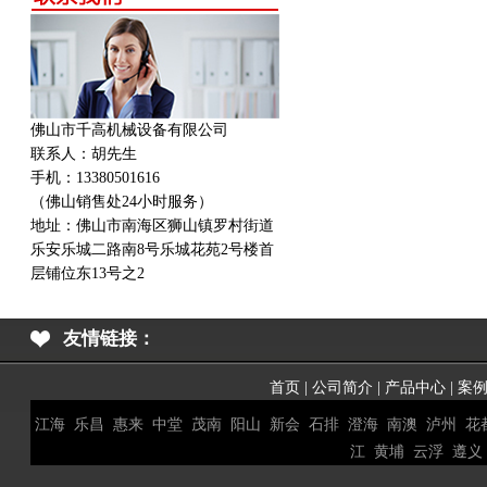
佛山市千高机械设备有限公司
联系人：胡先生
手机：13380501616
（佛山销售处24小时服务）
地址：
佛山市南海区狮山镇罗村街道
乐安乐城二路南8号乐城花苑2号楼首
层铺位东13号之2
友情链接：
首页
|
公司简介
|
产品中心
|
案
江海
乐昌
惠来
中堂
茂南
阳山
新会
石排
澄海
南澳
泸州
花
江
黄埔
云浮
遵义