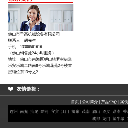
佛山市千高机械设备有限公司
联系人：胡先生
手机：13380501616
（佛山销售处24小时服务）
地址：
佛山市南海区狮山镇罗村街道
乐安乐城二路南8号乐城花苑2号楼首
层铺位东13号之2
友情链接：
首页
|
公司简介
|
产品中心
|
案
连州
南充
汕尾
陆河
宜宾
江门
揭东
茂南
眉山
遵义
鼎湖
香
成都
龙门
望牛墩