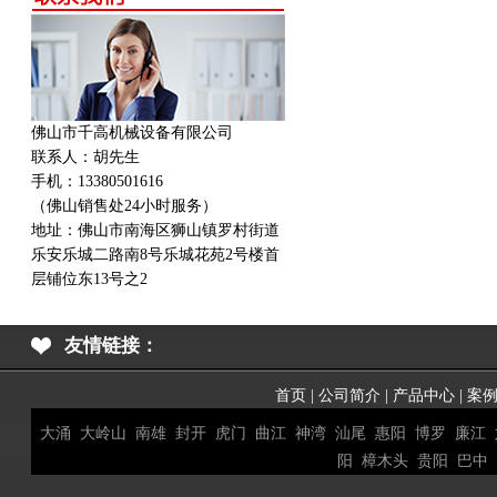
佛山市千高机械设备有限公司
联系人：胡先生
手机：13380501616
（佛山销售处24小时服务）
地址：
佛山市南海区狮山镇罗村街道
乐安乐城二路南8号乐城花苑2号楼首
层铺位东13号之2
友情链接：
首页
|
公司简介
|
产品中心
|
案
大涌
大岭山
南雄
封开
虎门
曲江
神湾
汕尾
惠阳
博罗
廉江
阳
樟木头
贵阳
巴中